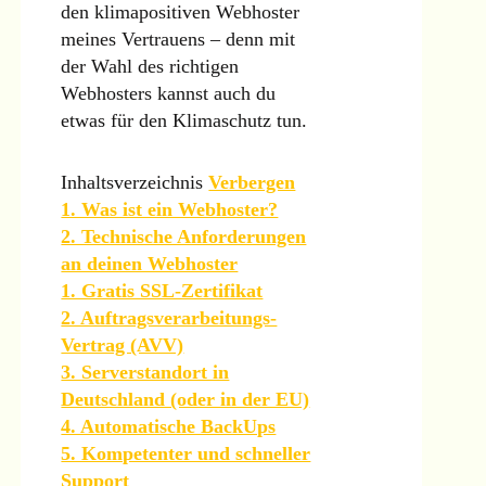
den klimapositiven Webhoster
meines Vertrauens – denn mit
der Wahl des richtigen
Webhosters kannst auch du
etwas für den Klimaschutz tun.
Inhaltsverzeichnis
Verbergen
1. Was ist ein Webhoster?
2. Technische Anforderungen
an deinen Webhoster
1. Gratis SSL-Zertifikat
2. Auftragsverarbeitungs-
Vertrag (AVV)
3. Serverstandort in
Deutschland (oder in der EU)
4. Automatische BackUps
5. Kompetenter und schneller
Support